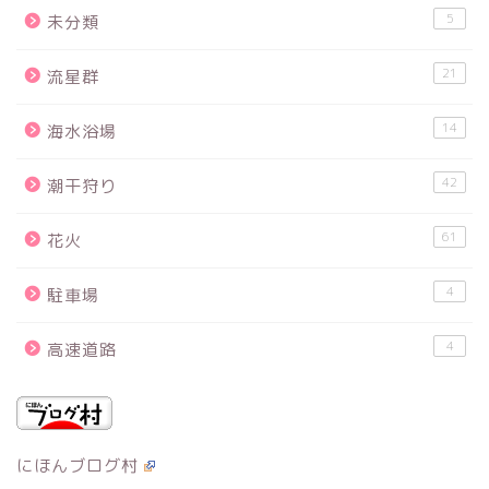
5
未分類
21
流星群
14
海水浴場
42
潮干狩り
61
花火
4
駐車場
4
高速道路
にほんブログ村