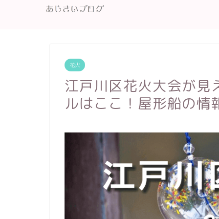
花火
江戸川区花火大会が見
ルはここ！屋形船の情