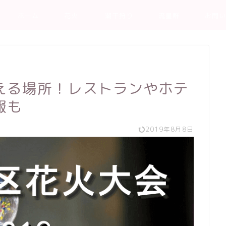
ホーム
花火
潮干狩り
流星群
お問い
える場所！レストランやホテ
報も
2019年8月8日