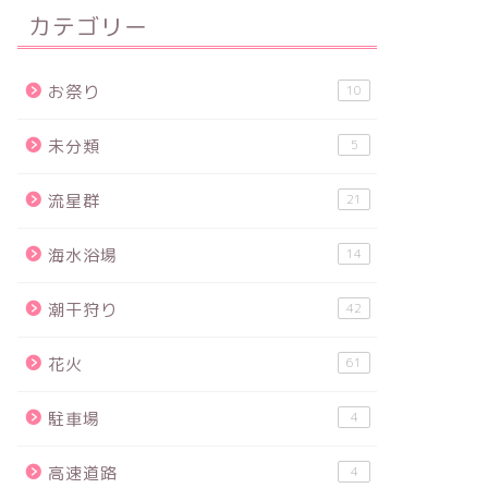
カテゴリー
お祭り
10
未分類
5
流星群
21
海水浴場
14
潮干狩り
42
花火
61
駐車場
4
高速道路
4