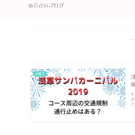
―
お祭り
本
迫
万