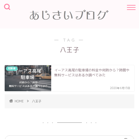
― TAG ―
八王子
駐車場
イーアス高尾の駐車場の料金や何時から？時間や
無料サービスはあるか調べてみた
2020年6月13日
HOME
八王子