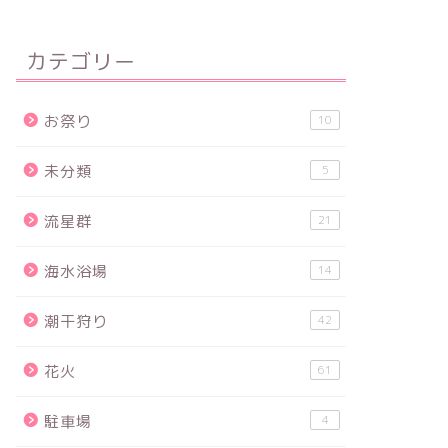
カテゴリー
お祭り
10
未分類
5
流星群
21
海水浴場
14
潮干狩り
42
花火
61
駐車場
4