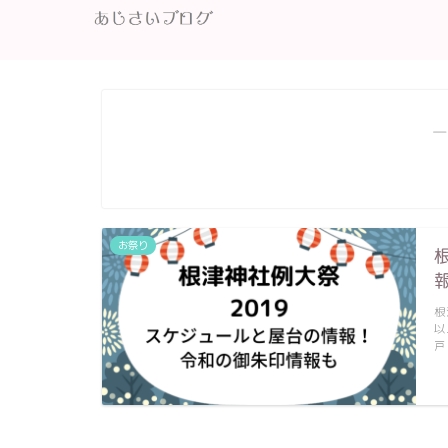
―
お祭り
根
以
戸