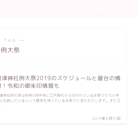
ホーム
花火
潮干狩り
流星群
お問い
 TAG ―
例大祭
根津神社例大祭2019のスケジュールと屋台の情
報！令和の御朱印情報も
津神社例大祭は例年9月中旬に江戸時代から行われているお祭りで300年
上も続いているという歴史を持っているお祭りと言われています。また江
 …
2019年8月31日